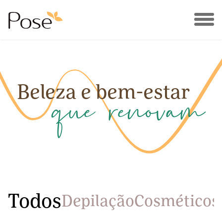
que renovam
Beleza e bem-estar
Todos
Depilação
Cosméticos